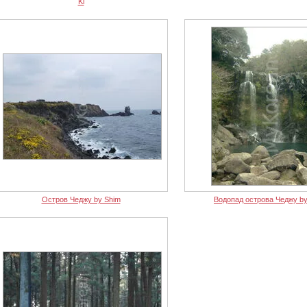
Ki
Остров Чеджу by Shim
Водопад острова Чеджу by