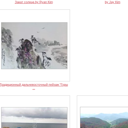
Закат солнца by Ryan Kim
by Jay Kim
Традиционный дальневосточный пейзаж "Горы
...