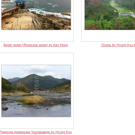
Берег моря (Японское море) by Kay Hoon
Осень by Hyung Kyu K
Природа провинции Чолланамдо by Hyung Kyu